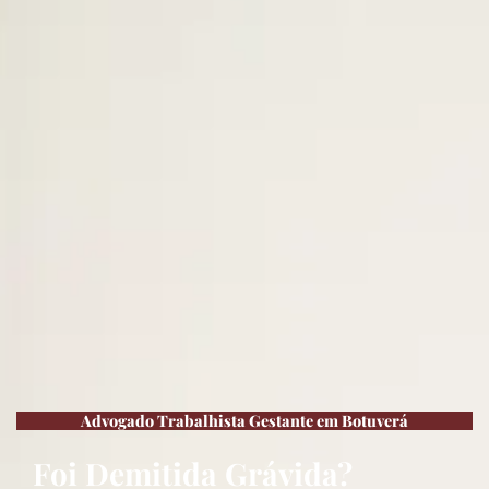
Advogado Trabalhista Gestante em Botuverá
Foi Demitida Grávida?