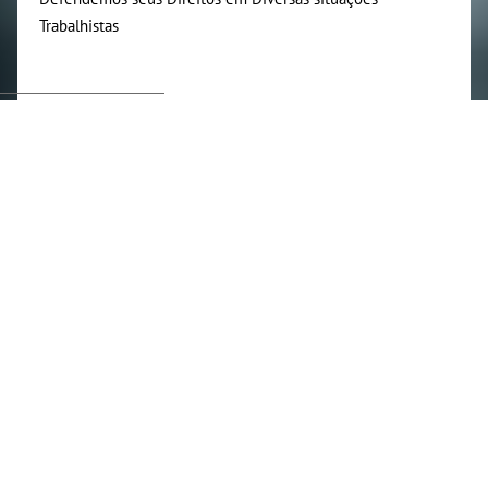
Trabalhistas
Algumas das situações em que
atuamos.
Horas Extras Não Pagas
O excesso de jornada sem a devida compensação é uma das
maiores violações nas relações de trabalho. Se você trabalha
além do horário combinado e não recebe pelas horas extras,
pode estar acumulando valores que são seus por direito. Um
advogado trabalhista pode te ajudar a recuperar essas horas
não pagas e garantir sua justa remuneração.