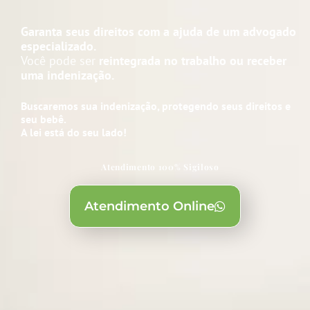
Garanta seus direitos com a ajuda de um advogado
especializado.
Você pode ser
reintegrada no trabalho ou receber
uma indenização.
Buscaremos sua indenização, protegendo seus direitos e
seu bebê.
A lei está do seu lado!
Atendimento 100% Sigiloso
Atendimento Online