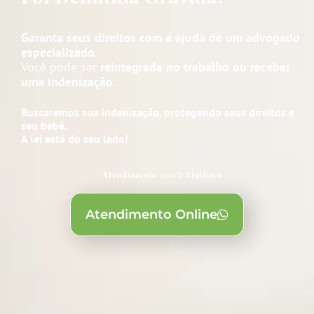
Garanta seus direitos com a ajuda de um advogado
especializado.
Você pode ser
reintegrada no trabalho ou receber
uma indenização.
Buscaremos sua indenização, protegendo seus direitos e
seu bebê.
A lei está do seu lado!
Atendimento 100% Sigiloso
Atendimento Online