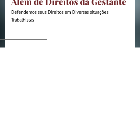
Além de Direitos da Gestante
Defendemos seus Direitos em Diversas situações
Trabalhistas
Algumas das situações em que
atuamos.
Horas Extras Não Pagas
O excesso de jornada sem a devida compensação é uma das
maiores violações nas relações de trabalho. Se você trabalha
além do horário combinado e não recebe pelas horas extras,
pode estar acumulando valores que são seus por direito. Um
advogado trabalhista pode te ajudar a recuperar essas horas
não pagas e garantir sua justa remuneração.