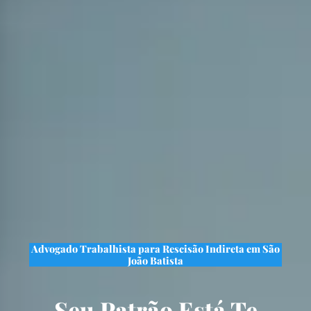
Advogado Trabalhista para Rescisão Indireta em São
João Batista
Seu Patrão Está Te