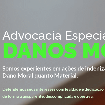
Advocacia Especi
DANOS M
Somos experientes em ações de indeniz
Dano Moral quanto Material.
Defendemos seus interesses com lealdade e dedicação
de forma transparente, descomplicada e objetiva.