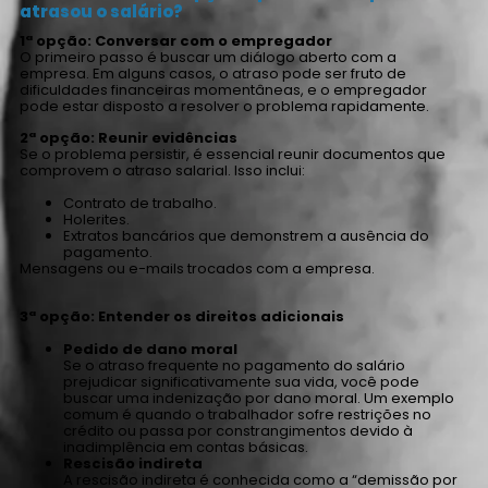
atrasou o salário?
1ª opção: Conversar com o empregador
O primeiro passo é buscar um diálogo aberto com a
empresa. Em alguns casos, o atraso pode ser fruto de
dificuldades financeiras momentâneas, e o empregador
pode estar disposto a resolver o problema rapidamente.
2ª opção: Reunir evidências
Se o problema persistir, é essencial reunir documentos que
comprovem o atraso salarial. Isso inclui:
Contrato de trabalho.
Holerites.
Extratos bancários que demonstrem a ausência do
pagamento.
Mensagens ou e-mails trocados com a empresa.
3ª opção: Entender os direitos adicionais
Pedido de dano moral
Se o atraso frequente no pagamento do salário
prejudicar significativamente sua vida, você pode
buscar uma indenização por dano moral. Um exemplo
comum é quando o trabalhador sofre restrições no
crédito ou passa por constrangimentos devido à
inadimplência em contas básicas.
Rescisão indireta
A rescisão indireta é conhecida como a “demissão por