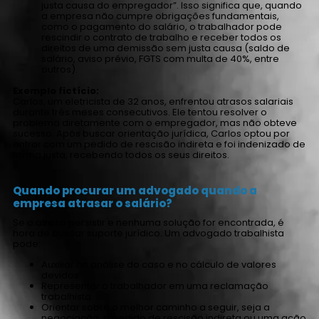
justa causa do empregador”. Isso significa que, quando
a empresa não cumpre obrigações fundamentais,
como o pagamento do salário, o trabalhador pode
rescindir o contrato de trabalho e receber todos os
direitos de uma demissão sem justa causa (saldo de
salário, aviso prévio, FGTS com multa de 40%, entre
outros).
Exemplo fictício:
Carlos, um eletricista de 32 anos, enfrentou atrasos salariais
durante três meses consecutivos. Ele tentou resolver o
problema diretamente com o empregador, mas não obteve
sucesso. Após buscar orientação jurídica, Carlos optou por
entrar com um pedido de rescisão indireta e foi indenizado de
forma justa, recebendo todos os seus direitos.
Quando procurar um advogado quando a
empresa atrasar o salário?
Se o atraso persistir e nenhuma solução for encontrada, é
hora de buscar suporte jurídico. Um advogado trabalhista
pode:
Auxiliar na análise do caso e no cálculo de valores
devidos.
Representar o trabalhador em uma reclamação
trabalhista.
Orientar sobre o melhor caminho a seguir, seja a
negociação, o pedido de rescisão indireta ou uma ação