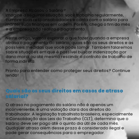
A Empresa Atrasou o Salário?
Imagine a seguinte situação: você trabalha regularmente,
cumpre suas responsabilidades e conta com o salário para
manter suas finanças em ordem. Porém, chega o fim do mês
e a empresa não realiza o pagamento.
Neste artigo, vamos explorar o que fazer quando a empresa
atrasa o pagamento do salário, quais são os seus direitos e as
possíveis medidas que você pode tomar. Também falaremos
sobre situações em que é possível buscar indenização por
dano moral ou até mesmo rescindir o contrato de trabalho de
forma indireta.
Pronto para entender como proteger seus direitos? Continue
lendo!
Quais são os seus direitos em casos de atraso
salarial?
O atraso no pagamento do salário não é apenas um
inconveniente; é uma violação clara dos direitos do
trabalhador. A legislação trabalhista brasileira, especialmente
a Consolidação das Leis do Trabalho (CLT), determina que o
salário deve ser pago até o quinto dia útil de cada mês.
Qualquer atraso além desse prazo é considerado ilegal e
pode gerar consequências para o empregador.