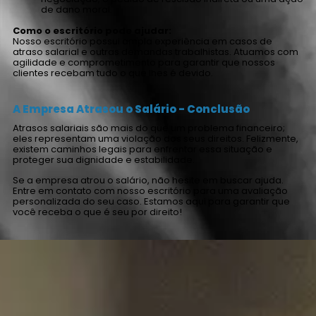
de dano moral.
Como o escritório pode ajudar:
Nosso escritório possui ampla experiência em casos de
atraso salarial e outras demandas trabalhistas. Atuamos com
agilidade e comprometimento para garantir que nossos
clientes recebam tudo o que lhes é devido.
A Empresa Atrasou o Salário - Conclusão
Atrasos salariais são mais do que um problema financeiro;
eles representam uma violação dos seus direitos. Felizmente,
existem caminhos legais para enfrentar essa situação e
proteger sua dignidade e estabilidade.
Se a empresa atrou o salário, não hesite em buscar ajuda.
Entre em contato com nosso escritório para uma avaliação
personalizada do seu caso. Estamos aqui para garantir que
você receba o que é seu por direito!