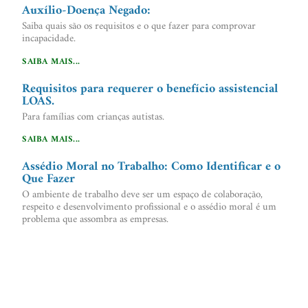
Auxílio-Doença Negado:
Saiba quais são os requisitos e o que fazer para comprovar
incapacidade.
SAIBA MAIS...
Requisitos para requerer o benefício assistencial
LOAS.
Para famílias com crianças autistas.
SAIBA MAIS...
Assédio Moral no Trabalho: Como Identificar e o
Que Fazer
O ambiente de trabalho deve ser um espaço de colaboração,
respeito e desenvolvimento profissional e o assédio moral é um
problema que assombra as empresas.
SAIBA MAIS...
O Que Fazer em Caso de Demissão por Justa
Causa
A demissão por justa causa é uma das situações mais delicadas e